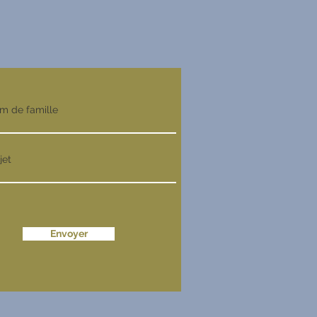
m de famille
jet
Envoyer