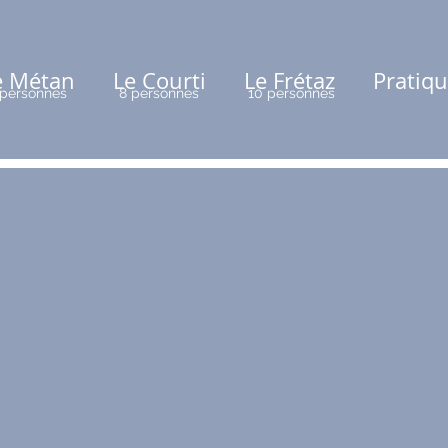
e Métan
Le Courti
Le Frétaz
Pratiq
 personnes
8 personnes
10 personnes