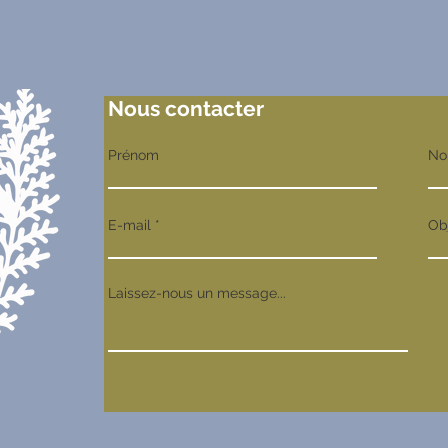
Nous contacter
Prénom
No
E-mail
Ob
Laissez-nous un message...